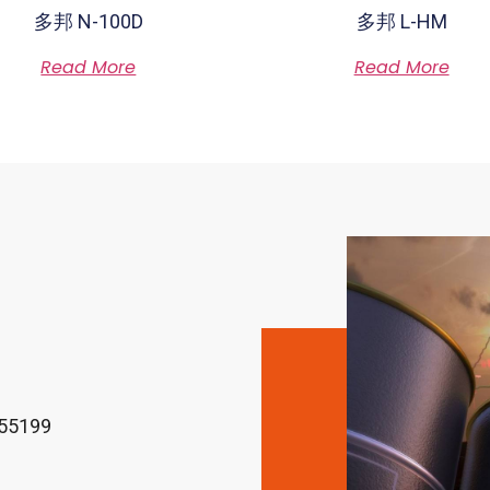
多邦 N-100D
多邦 L-HM
Rated
Rated
Read More
Read More
0
0
out
out
of
of
5
5
5199