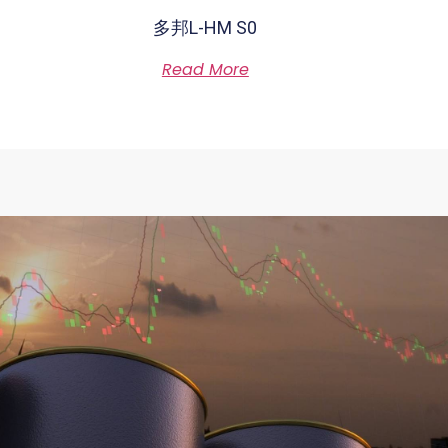
多邦L-HM S0
Rated
Read More
0
out
of
5