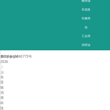
辆用油
非道路
车辆用
油
工业用
润滑油
©Copyright
鲁ICP备15040773号
2026
｜
山
东
昊
铭
润
滑
科
技