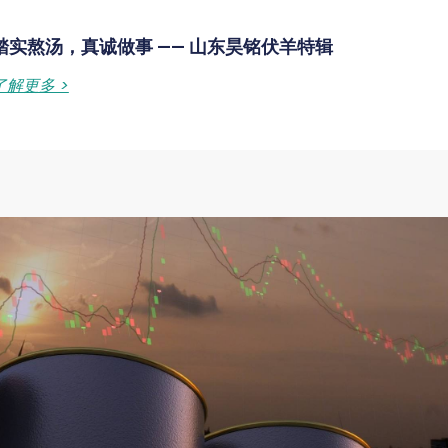
踏实熬汤，真诚做事 —— 山东昊铭伏羊特辑
了解更多 >