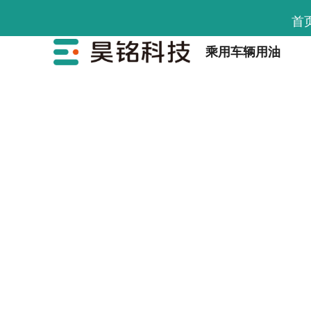
首
乘用车辆用油