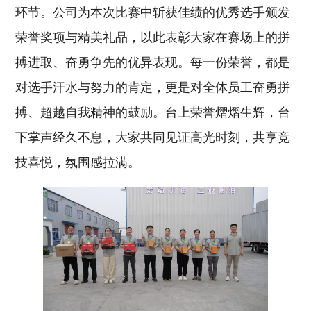
环节。公司为本次比赛中斩获佳绩的优秀选手颁发
荣誉奖项与精美礼品，以此表彰大家在赛场上的拼
搏进取、奋勇争先的优异表现。每一份荣誉，都是
对选手汗水与努力的肯定，更是对全体员工奋勇拼
搏、超越自我精神的鼓励。台上荣誉熠熠生辉，台
下掌声经久不息，大家共同见证高光时刻，共享竞
技喜悦，氛围感拉满。