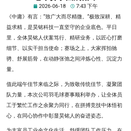
2026-06-18
7:43 下午
《中庸》有言：“致广大而尽精微。”极致深耕、精
益求精，是昊铭科技一直坚守的企业底色。平日
里，全体昊铭人伏案笃行、精研业务，以匠心打磨
细节、以实干担当使命；赛场之上，大家挥拍驰
骋、舒展筋骨，在动静张弛之间淬炼心性、沉淀力
量。
值此端午佳节来临之际，为致敬传统佳节、凝聚团
队力量，本次公司羽毛球赛事顺利举办，让全体员
工于繁忙工作之余聚力同行，在拼搏竞技中体悟初
心，在同心协作中彰显昊铭人的奋进姿态。
为丰富员工业余文化生活，舒缓团队工作压力，在