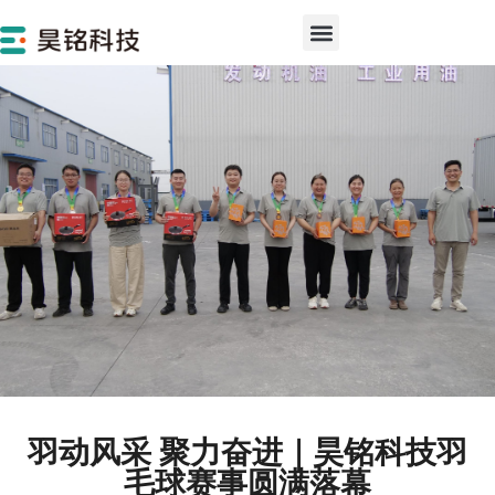
羽动风采 聚力奋进｜昊铭科技羽
毛球赛事圆满落幕