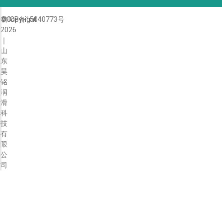
©Copyright
鲁ICP备15040773号
2026
｜
山
东
昊
铭
润
滑
科
技
有
限
公
司