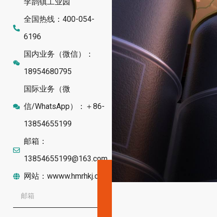
李鹊镇工业园
全国热线：400-054-
6196
国内业务（微信）：
18954680795
国际业务（微
信/WhatsApp）：＋86-
13854655199
邮箱：
13854655199@163.com
网站：wwww.hmrhkj.com