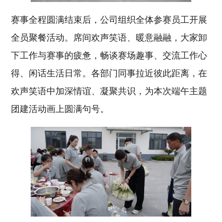
赛事全程圆满结束后，公司组织全体参赛员工开展
全员聚餐活动。席间欢声笑语、暖意融融，大家卸
下工作与赛事的疲惫，畅谈赛场趣事、交流工作心
得、闲话生活日常。各部门同事拉近彼此距离，在
欢声笑语中加深情谊、凝聚共识，为本次端午主题
团建活动画上圆满句号。