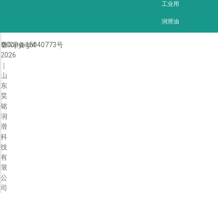
工业用
润滑油
©Copyright
鲁ICP备15040773号
2026
｜
山
东
昊
铭
润
滑
科
技
有
限
公
司