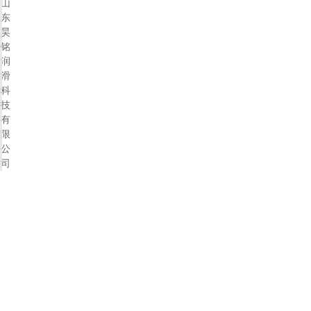
山
东
昊
铭
润
滑
科
技
有
限
公
司